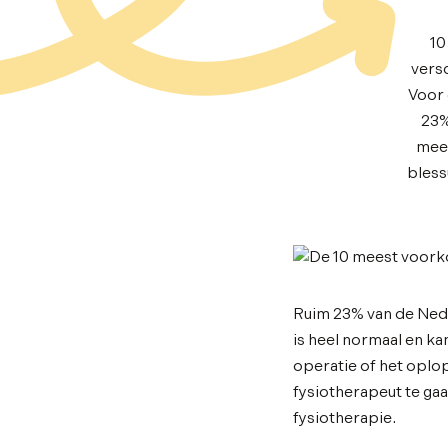
10
vers
Voor 
23%
mees
bless
Ruim 23% van de Nede
is heel normaal en ka
operatie of het oplop
fysiotherapeut te ga
fysiotherapie.