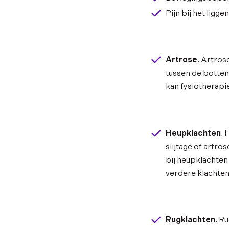
Pijn bij het ligg
Artrose
. Artros
tussen de botten 
kan fysiotherapie
Heupklachten
. 
slijtage of artr
bij heupklachten
verdere klachte
Rugklachten
. R