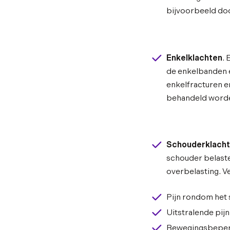
bijvoorbeeld doo
Enkelklachten
.
de enkelbanden 
enkelfracturen e
behandeld worde
Schouderklach
schouder belaste
overbelasting. 
Pijn rondom het
Uitstralende pij
Bewegingsbeper