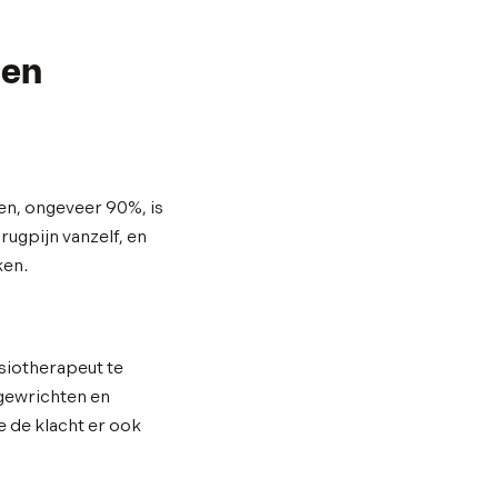
nen
len, ongeveer 90%, is
rugpijn vanzelf, en
ken.
siotherapeut te
 gewrichten en
 de klacht er ook