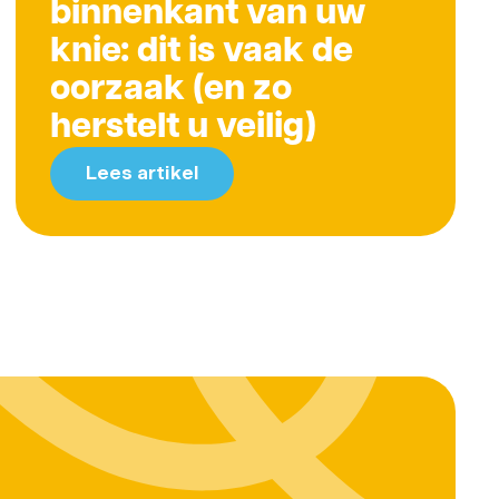
binnenkant van uw
knie: dit is vaak de
oorzaak (en zo
herstelt u veilig)
Lees artikel