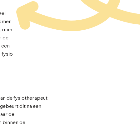
eel
komen
, ruim
n de
n een
 fysio
an de fysiotherapeut
 gebeurt dit na een
naar de
n binnen de