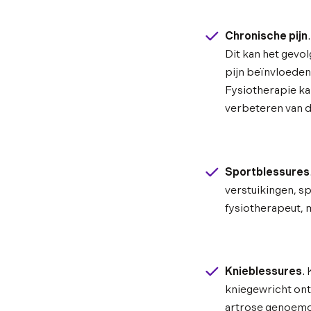
Chronische pijn
Dit kan het gevo
pijn beïnvloeden.
Fysiotherapie ka
verbeteren van de
Sportblessures
verstuikingen, s
fysiotherapeut, m
Knieblessures
.
kniegewricht ont
artrose genoemd,