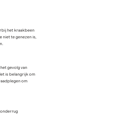
rbij het kraakbeen
e niet te genezen is,
n.
 het gevolg van
et is belangrijk om
e raadplegen om
f onderrug