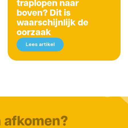
traplopen naar
boven? Dit is
waarschijnlijk de
oorzaak
Lees artikel
n afkomen?