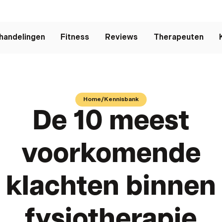
handelingen
Fitness
Reviews
Therapeuten
Home
/
Kennisbank
De 10 meest
voorkomende
klachten binnen
fysiotherapie