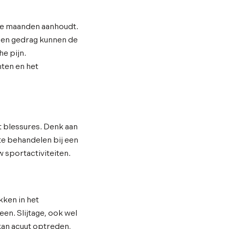
drie maanden aanhoudt.
n en gedrag kunnen de
he pijn.
hten en het
t blessures. Denk aan
te behandelen bij een
w sportactiviteiten.
kken in het
en. Slijtage, ook wel
kan acuut optreden,