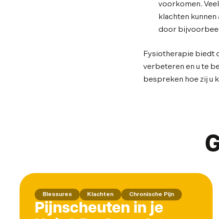
voorkomen. Veelv
klachten kunnen 
door bijvoorbeel
Fysiotherapie biedt o
verbeteren en u te be
bespreken hoe zij u 
G
Blessures
Klachten
Chronische Pijn
Pijnscheuten in je