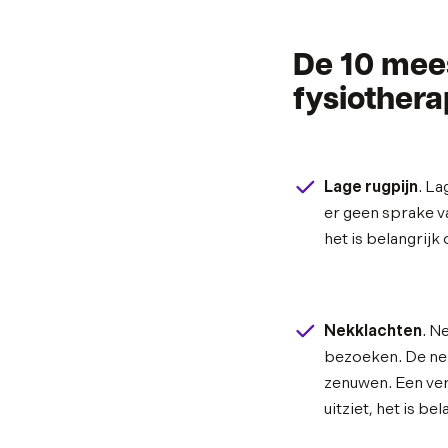
De 10 mee
fysiotherap
Lage rugpijn
. La
er geen sprake va
het is belangrij
Nekklachten
. N
bezoeken. De nek
zenuwen. Een ver
uitziet, het is b