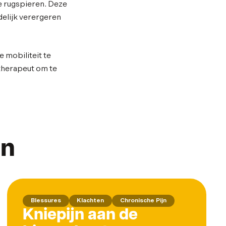
e rugspieren. Deze
elijk verergeren
 mobiliteit te
otherapeut om te
en
Blessures
Klachten
Chronische Pijn
Kniepijn aan de