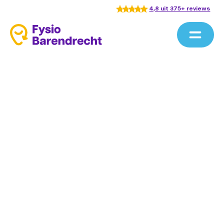
4,8 uit 375+ reviews
15 vrouwen
e.o.
pijnvrije leven