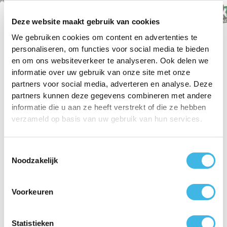
Deze website maakt gebruik van cookies
We gebruiken cookies om content en advertenties te
personaliseren, om functies voor social media te bieden
en om ons websiteverkeer te analyseren. Ook delen we
informatie over uw gebruik van onze site met onze
partners voor social media, adverteren en analyse. Deze
Barendrechters
partners kunnen deze gegevens combineren met andere
vertrouwen ons voor hun
informatie die u aan ze heeft verstrekt of die ze hebben
verzameld op basis van uw gebruik van hun services.
herstel
Toestemmingsselectie
9,3
9,3
Noodzakelijk
Voorkeuren
"Ik ben naar de fysio geweest voor mijn pols en
Statistieken