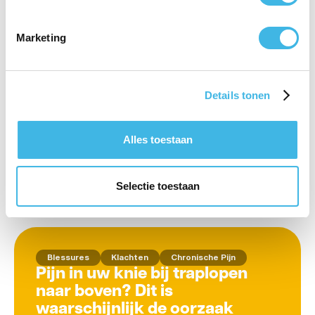
Gerelateerde artikelen
Marketing
Blessures
Klachten
Chronische Pijn
Details tonen
Pijnscheuten in je Knie? De
Complete Gids die Eindelijk
Duidelijkheid Geeft
Alles toestaan
Lees artikel
Selectie toestaan
Blessures
Klachten
Chronische Pijn
Pijn in uw knie bij traplopen
naar boven? Dit is
waarschijnlijk de oorzaak