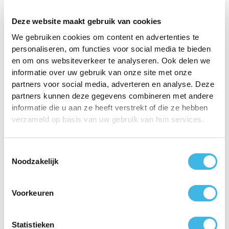
Een tenniselleboog gaat in veel gevallen vanzelf over,
Deze website maakt gebruik van cookies
maar de duur van het herstel kan variëren. Als er
We gebruiken cookies om content en advertenties te
behandeling nodig is, wordt vaak aangeraden de
personaliseren, om functies voor social media te bieden
elleboog zoveel mogelijk normaal te gebruiken. Als
en om ons websiteverkeer te analyseren. Ook delen we
kracht zetten of tillen veel pijn doet, probeer dit dan
informatie over uw gebruik van onze site met onze
partners voor social media, adverteren en analyse. Deze
met de arm in een andere houding. Bij aanhoudende
partners kunnen deze gegevens combineren met andere
klachten kan medicatie verlichting geven of kan een
informatie die u aan ze heeft verstrekt of die ze hebben
elleboogbrace worden gebruikt om de pijn te
verzameld op basis van uw gebruik van hun services.
verlichten. Ook kan koelen met ijs helpen.
Als deze maatregelen niet voldoende werken, kunt u
Toestemmingsselectie
overwegen een fysiotherapeut te raadplegen voor
Noodzakelijk
verdere ondersteuning.
Voorkeuren
Statistieken