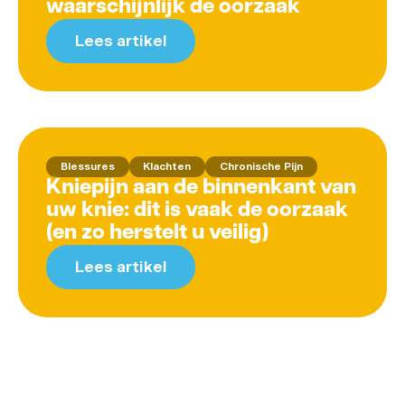
waarschijnlijk de oorzaak
Lees artikel
Blessures
Klachten
Chronische Pijn
Kniepijn aan de binnenkant van
uw knie: dit is vaak de oorzaak
(en zo herstelt u veilig)
Lees artikel