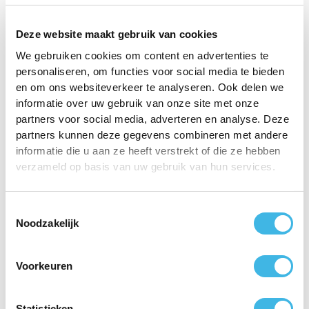
Behandeling na gips
Deze website maakt gebruik van cookies
Na een periode in het gips kan de pols verzwakt zijn. Het
is daarom belangrijk om oefeningen uit te voeren om de
We gebruiken cookies om content en advertenties te
mobiliteit en kracht in de pols terug te krijgen. Deze
personaliseren, om functies voor social media te bieden
en om ons websiteverkeer te analyseren. Ook delen we
oefeningen worden vaak gegeven in het ziekenhuis of
informatie over uw gebruik van onze site met onze
door een fysiotherapeut. Door deze oefeningen een
partners voor social media, adverteren en analyse. Deze
paar keer per dag te doen, kunt u het herstel versnellen.
partners kunnen deze gegevens combineren met andere
informatie die u aan ze heeft verstrekt of die ze hebben
Het herstel van een gebroken pols duurt gemiddeld drie
verzameld op basis van uw gebruik van hun services.
maanden. In ernstige gevallen kan het herstelproces
echter zes tot twaalf maanden duren. Fysiotherapie
speelt een belangrijke rol in dit proces door het
Toestemmingsselectie
Noodzakelijk
verbeteren van de functie en kracht van de pols.
Neem contact op met een fysiotherapeut voor
Voorkeuren
begeleiding en ondersteuning tijdens uw herstel.
Statistieken