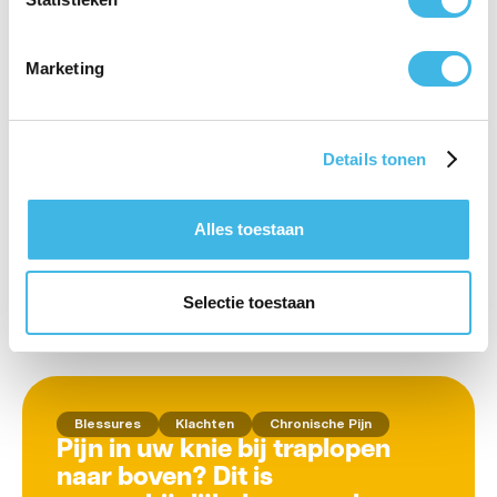
Gerelateerde artikelen
Marketing
Blessures
Klachten
Chronische Pijn
Details tonen
Pijnscheuten in je Knie? De
Complete Gids die Eindelijk
Duidelijkheid Geeft
Alles toestaan
Lees artikel
Selectie toestaan
Blessures
Klachten
Chronische Pijn
Pijn in uw knie bij traplopen
naar boven? Dit is