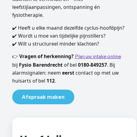
leefstijlaanpassingen, ontspanning én
fysiotherapie.
✔️ Heeft u elke maand dezelfde cyclus-hoofdpijn?
✔️ Wordt u moe van tijdelijke pijnstillers?
✔️ Wilt u structureel minder klachten?
👉
Vragen of herkenning?
Plan uw intake online
bij
Fysio Barendrecht
of bel
0180-849257
. Bij
alarmsignalen: neem
eerst
contact op met uw
huisarts of bel
112
.
Afspraak maken