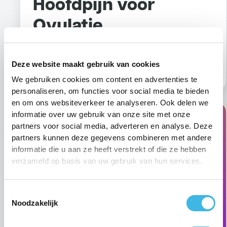
Hoofdpijn voor
Ovulatie
Elke maand dezelfde klachten? Ontdek hoe u
hormonale hoofdpijn kunt verlichten.
Deze website maakt gebruik van cookies
We gebruiken cookies om content en advertenties te
personaliseren, om functies voor social media te bieden
en om ons websiteverkeer te analyseren. Ook delen we
informatie over uw gebruik van onze site met onze
partners voor social media, adverteren en analyse. Deze
🏥 Fysio Barendrecht
partners kunnen deze gegevens combineren met andere
informatie die u aan ze heeft verstrekt of die ze hebben
📍 Specialist in hoofdpijn & spanningsklachten
verzameld op basis van uw gebruik van hun services.
💪 Structurele aanpak cyclusgerelateerde pijn
📅 Intake binnen 24 uur
Toestemmingsselectie
Noodzakelijk
📞 0180-849257