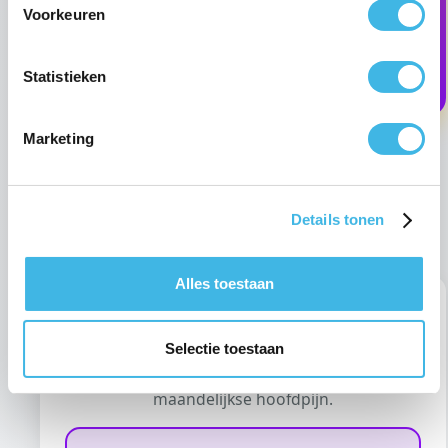
Voorkeuren
📅 Afspraak maken
Statistieken
Marketing
1
Details tonen
Alles toestaan
Wat is hoofdpijn voor ovulatie?
Selectie toestaan
Begrijp de hormonale oorzaken achter uw
maandelijkse hoofdpijn.