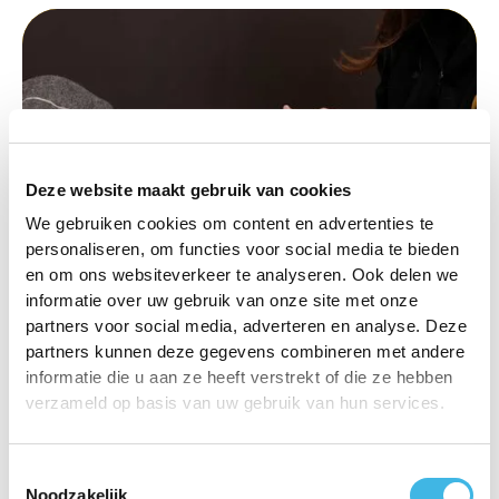
Deze website maakt gebruik van cookies
We gebruiken cookies om content en advertenties te
personaliseren, om functies voor social media te bieden
en om ons websiteverkeer te analyseren. Ook delen we
informatie over uw gebruik van onze site met onze
partners voor social media, adverteren en analyse. Deze
partners kunnen deze gegevens combineren met andere
Over fysiotherapie
Wat houdt fysiotherapie in en
informatie die u aan ze heeft verstrekt of die ze hebben
verzameld op basis van uw gebruik van hun services.
wat doet het voor u in
Barendrecht?
Toestemmingsselectie
Lees artikel
Noodzakelijk