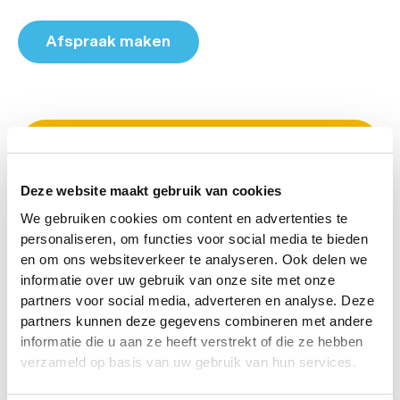
Afspraak maken
Deze website maakt gebruik van cookies
Persoonlijke behandeling op
maat
We gebruiken cookies om content en advertenties te
personaliseren, om functies voor social media te bieden
We brengen jouw bewegingspatroon en
en om ons websiteverkeer te analyseren. Ook delen we
klachten zorgvuldig in kaart. De behandeling is
informatie over uw gebruik van onze site met onze
volledig afgestemd op jouw lichaam, klachten
partners voor social media, adverteren en analyse. Deze
en hersteltempo.
partners kunnen deze gegevens combineren met andere
informatie die u aan ze heeft verstrekt of die ze hebben
verzameld op basis van uw gebruik van hun services.