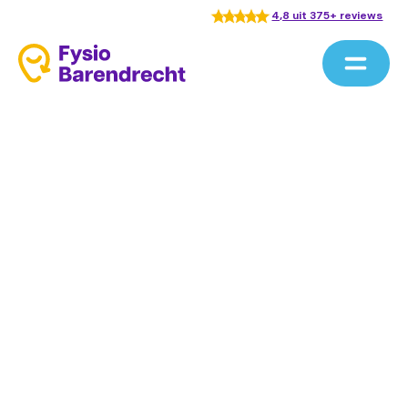
4,8 uit 375+ reviews
Home
/
Behandelingen
/
Personal Training