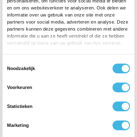
personaliseren, om functies voor social media te bieden
en om ons websiteverkeer te analyseren. Ook delen we
informatie over uw gebruik van onze site met onze
partners voor social media, adverteren en analyse. Deze
partners kunnen deze gegevens combineren met andere
Snel starten zonder verwijzing
informatie die u aan ze heeft verstrekt of die ze hebben
Je hebt geen verwijzing nodig. Plan eenvoudig
verzameld op basis van uw gebruik van hun services.
een intake in en ontdek hoe wij je helpen
sterker, fitter en zelfverzekerder te worden.
Toestemmingsselectie
Noodzakelijk
Voorkeuren
Statistieken
Marketing