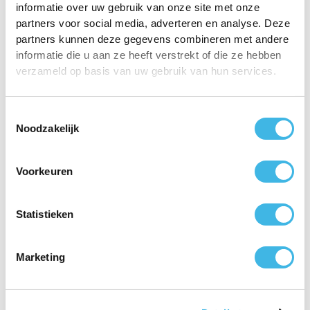
informatie over uw gebruik van onze site met onze
Geen lange reistijden naar het ziekenhuis.
partners voor social media, adverteren en analyse. Deze
Gewoon in uw eigen vertrouwde omgeving, met
partners kunnen deze gegevens combineren met andere
ruime parkeergelegenheid en goed bereikbaar
informatie die u aan ze heeft verstrekt of die ze hebben
met OV.
verzameld op basis van uw gebruik van hun services.
Toestemmingsselectie
Noodzakelijk
Voorkeuren
Statistieken
Marketing