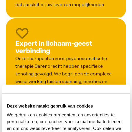
dat aansluit bij uw leven en mogelijkheden.
Expert in lichaam-geest
verbinding
Onze therapeuten voor psychosomatische
therapie Barendrecht hebben specifieke
scholing gevolgd. We begrijpen de complexe
wisselwerking tussen spanning, emoties en
lichamelijke klachten zoals geen ander.
Deze website maakt gebruik van cookies
We gebruiken cookies om content en advertenties te
personaliseren, om functies voor social media te bieden
Dichtbij in Barendrecht
en om ons websiteverkeer te analyseren. Ook delen we