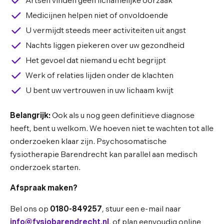
Artsen vinden geen lichamelijke oorzaak
Medicijnen helpen niet of onvoldoende
U vermijdt steeds meer activiteiten uit angst
Nachts liggen piekeren over uw gezondheid
Het gevoel dat niemand u echt begrijpt
Werk of relaties lijden onder de klachten
U bent uw vertrouwen in uw lichaam kwijt
Belangrijk:
Ook als u nog geen definitieve diagnose
heeft, bent u welkom. We hoeven niet te wachten tot alle
onderzoeken klaar zijn. Psychosomatische
fysiotherapie Barendrecht kan parallel aan medisch
onderzoek starten.
Afspraak maken?
Bel ons op
0180-849257
, stuur een e-mail naar
info@fysiobarendrecht.nl
, of plan eenvoudig online