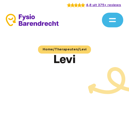
4,8 uit 375+ reviews
Home
/
Therapeuten
/
Levi
Levi