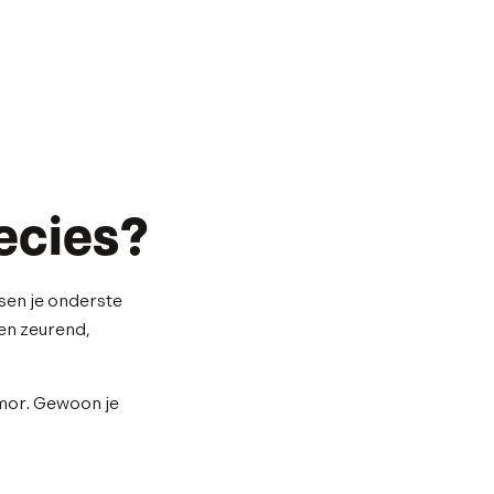
ecies?
ssen je onderste
een zeurend,
umor. Gewoon je