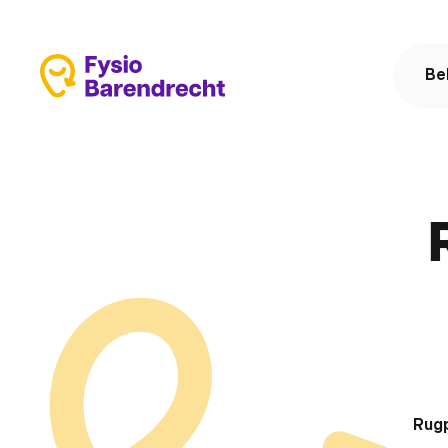
Be
Rugp