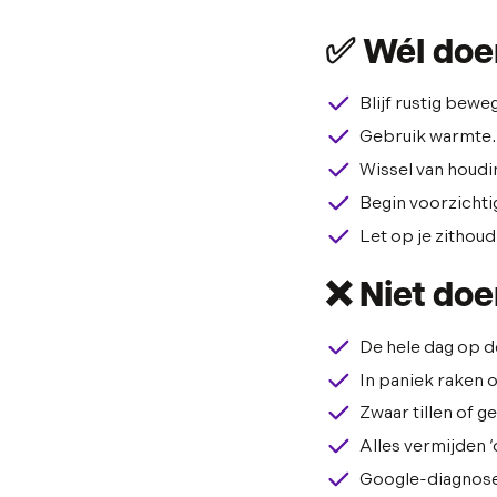
✅ Wél doe
Blijf rustig bew
Gebruik warmte. 
Wissel van houding
Begin voorzichti
Let op je zithou
❌ Niet do
De hele dag op d
In paniek raken of
Zwaar tillen of
Alles vermijden ‘o
Google-diagnoses 