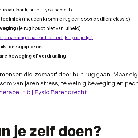
bureau, bank, auto — you name it)
ltechniek
(met een kromme rug een doos optillen: classic)
eweging
(je rug houdt niet van luiheid)
t, spanning slaat zich letterlijk op in je lijf)
ik- en rugspieren
rare beweging of verdraaiing
mensen die 'zomaar' door hun rug gaan. Maar eige
som van jaren stress, te weinig beweging en pech
therapeut bij Fysio Barendrecht
n je zelf doen?