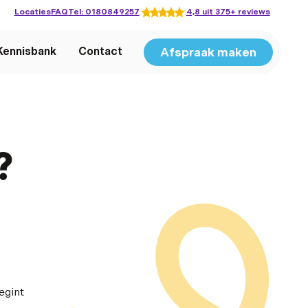
Locaties
FAQ
Tel: 0180849257
4,8 uit 375+ reviews
Afspraak maken
Kennisbank
Contact
?
begint