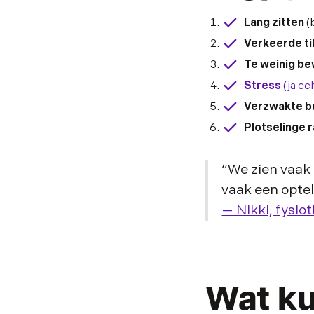
Lang zitten
(
Verkeerde ti
Te weinig b
Stress
(ja ech
Verzwakte bu
Plotselinge 
“We zien vaak 
vaak een optel
— Nikki, fysio
Wat ku