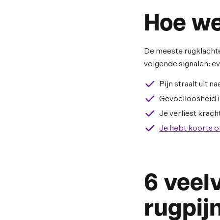
Hoe wee
De meeste rugklachten
volgende signalen: ev
Pijn straalt uit n
Gevoelloosheid in
Je verliest krac
Je hebt koorts of
6 veel
rugpij