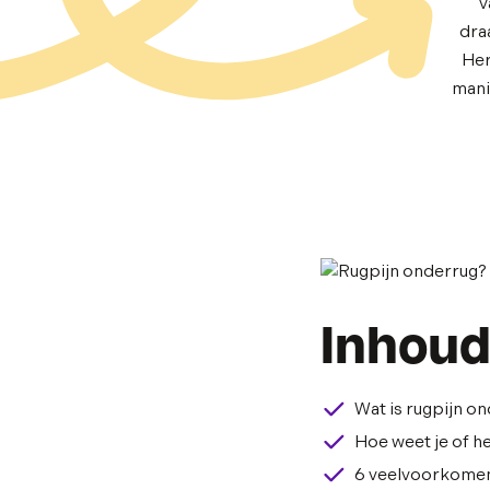
v
dra
Her
manie
Inhou
Wat is rugpijn o
Hoe weet je of he
6 veelvoorkomen