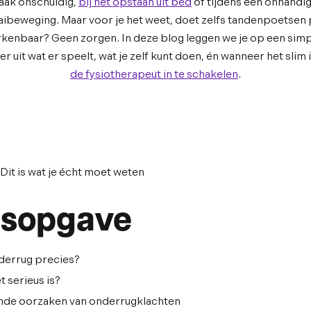
aak onschuldig,
bij het opstaan uit bed
of tijdens een onhandi
aibeweging. Maar voor je het weet, doet zelfs tandenpoetsen p
kenbaar? Geen zorgen. In deze blog leggen we je op een sim
r uit wat er speelt, wat je zelf kunt doen, én wanneer het slim 
de fysiotherapeut in te schakelen
.
dsopgave
nderrug precies?
t serieus is?
de oorzaken van onderrugklachten