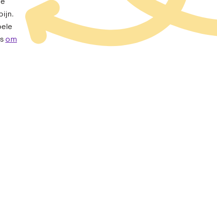
ge
ijn.
pele
is
om