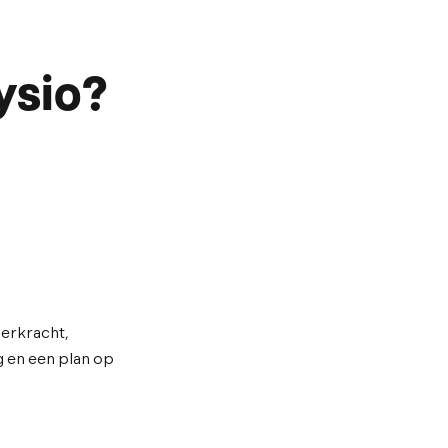
ysio?
ierkracht,
eg en een plan op