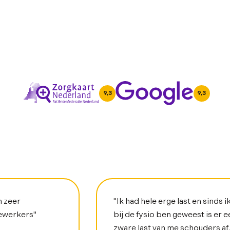
9,3
9,3
n zeer
"Ik had hele erge last en sinds i
ewerkers"
bij de fysio ben geweest is er e
zware last van me schouders af,