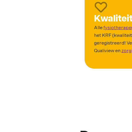
Kwalitei
Alle
fysiotherape
het KRF (kwaliteit
geregistreerd! Ve
Qualiview en
zorg