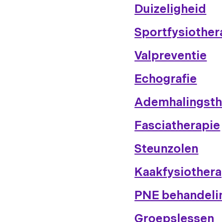
Duizeligheid
Sportfysiother
Valpreventie
Echografie
Ademhalingsth
Fasciatherapie
Steunzolen
Kaakfysiothera
PNE behandeli
Groepslessen