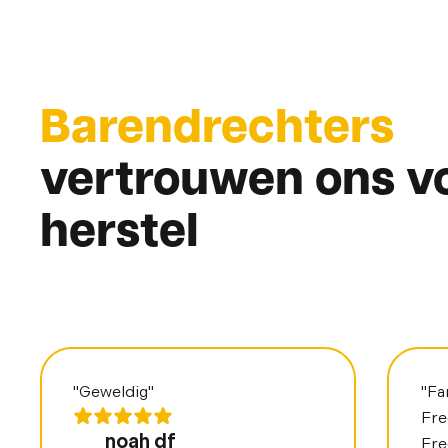
Barendrechters
vertrouwen ons v
herstel
"Geweldig"
"Fa
Fre
noah df_
Fre