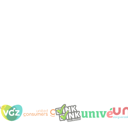
Carnisselande
Contact opnemen
Contracten met alle zorgverzekeraars
Gevestigd aan de
Achterom 1a in Barendrecht