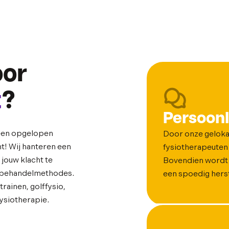
oor
t
?
Persoonl
 een opgelopen
Door onze geloka
ht! Wij hanteren een
fysiotherapeuten 
jouw klacht te
Bovendien wordt 
n behandelmethodes.
een spoedig hers
rainen, golffysio,
ysiotherapie.