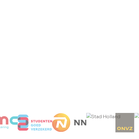
Doron
Fysiotherap