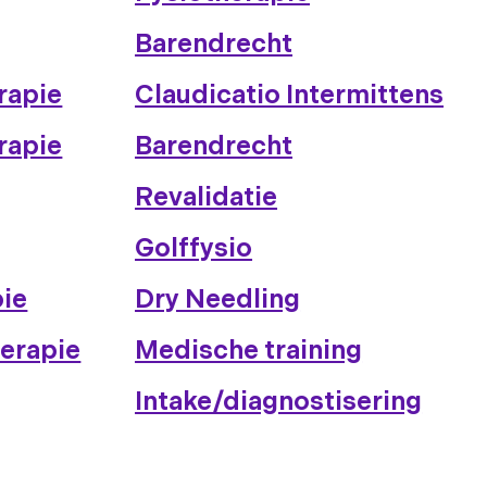
Barendrecht
rapie
Claudicatio Intermittens
rapie
Barendrecht
Revalidatie
Golffysio
pie
Dry Needling
herapie
Medische training
Intake/diagnostisering